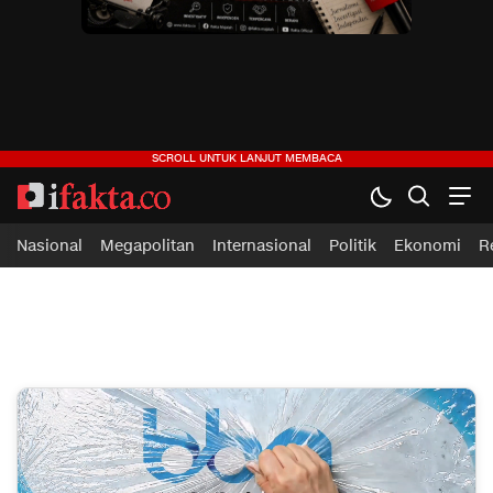
ifakta.co
#pastibenar
Nasional
Megapolitan
Internasional
Politik
Ekonomi
R