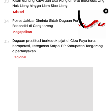
03
Kisah Gunung Kawi dan Dua Konglomerat Indonesia Ong
Hok Liong hingga Liem Sioe Liong
×
iMisteri
04
Polres Jakbar Diminta Sidak Dugaan Perakitan HP
Rekondisi di Cengkareng
Megapolitan
05
Dugaan prostitusi berkedok pijat di Citra Raya terus
beroperasi, ketegasan Satpol PP Kabupaten Tangerang
dipertanyakan
Regional