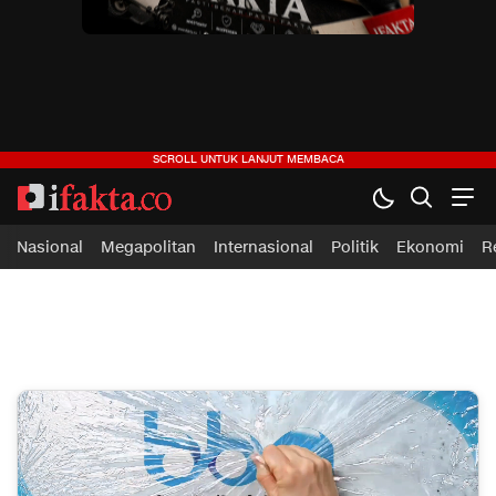
ifakta.co
#pastibenar
Nasional
Megapolitan
Internasional
Politik
Ekonomi
R