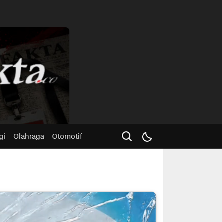
Advertisme
gi
Olahraga
Otomotif