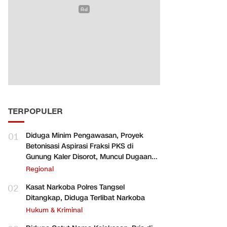
TERPOPULER
01
Diduga Minim Pengawasan, Proyek
Betonisasi Aspirasi Fraksi PKS di
Gunung Kaler Disorot, Muncul Dugaan
Pengurangan Volume
Regional
02
Kasat Narkoba Polres Tangsel
Ditangkap, Diduga Terlibat Narkoba
Hukum & Kriminal