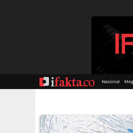
dvertisment
Nasional
Meg
ifakta.co
#pastibenar