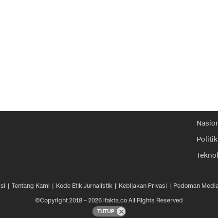
Nasio
Politik
Tekno
si
Tentang Kami
Kode Etik Jurnalistik
Kebijakan Privasi
Pedoman Media
©Copyright 2018 – 2026 ifakta.co All Rights Reserved
TUTUP