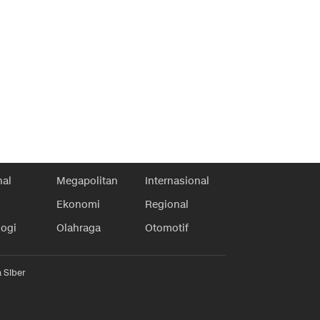
nal
Megapolitan
Internasional
Ekonomi
Regional
logi
Olahraga
Otomotif
 Siber