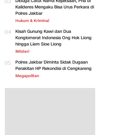
03
Diduga Catut Nama Kejaksaan, Pria di
Kalideres Mengaku Bisa Urus Perkara di
Polres Jakbar
Hukum & Kriminal
04
Kisah Gunung Kawi dan Dua
Konglomerat Indonesia Ong Hok Liong
hingga Liem Sioe Liong
iMisteri
05
Polres Jakbar Diminta Sidak Dugaan
Perakitan HP Rekondisi di Cengkareng
Megapolitan