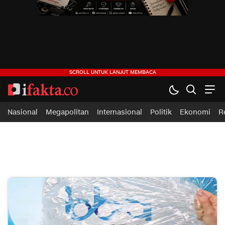
ifakta.co
#pastibenar
Nasional
Megapolitan
Internasional
Politik
Ekonomi
R