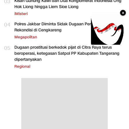
03
Kisah Gunung Kawi dan Dua Konglomerat Indonesia Ong
Hok Liong hingga Liem Sioe Liong
×
iMisteri
04
Polres Jakbar Diminta Sidak Dugaan Perakitan HP
Rekondisi di Cengkareng
Megapolitan
05
Dugaan prostitusi berkedok pijat di Citra Raya terus
beroperasi, ketegasan Satpol PP Kabupaten Tangerang
dipertanyakan
Regional