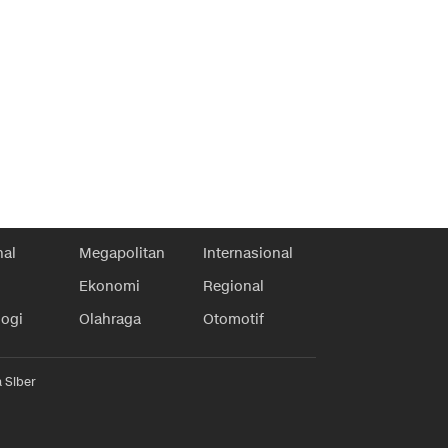
nal
Megapolitan
Internasional
Ekonomi
Regional
logi
Olahraga
Otomotif
 Siber