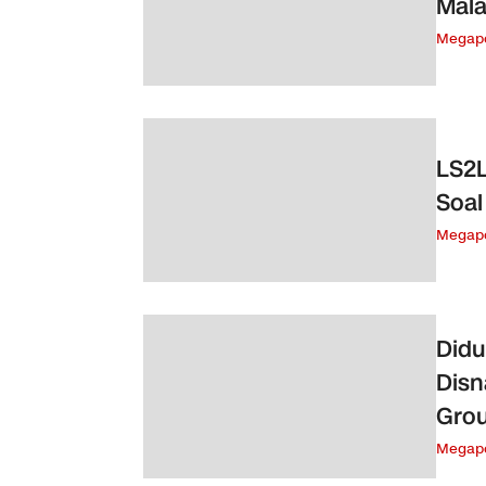
Mala
Megapo
LS2L
Soal
Megapo
Didu
Disn
Gro
Megapo