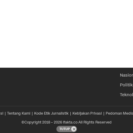
Nasio
Politik
Tekno
si
Tentang Kami
Kode Etik Jurnalistik
Kebijakan Privasi
Pedoman Media
©Copyright 2018 – 2026 ifakta.co All Rights Reserved
TUTUP