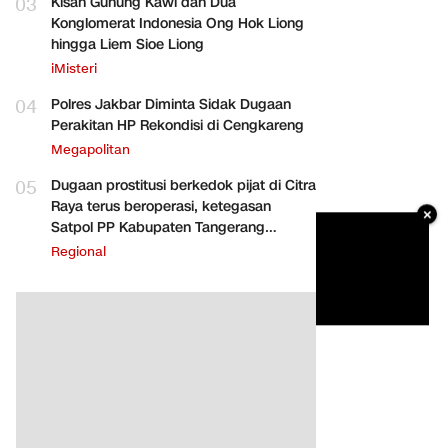
03
Kisah Gunung Kawi dan Dua
Konglomerat Indonesia Ong Hok Liong
hingga Liem Sioe Liong
iMisteri
04
Polres Jakbar Diminta Sidak Dugaan
Perakitan HP Rekondisi di Cengkareng
Megapolitan
05
Dugaan prostitusi berkedok pijat di Citra
Raya terus beroperasi, ketegasan
×
Satpol PP Kabupaten Tangerang
dipertanyakan
Regional