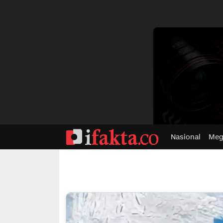
dvertisment
Nasional
Meg
ifakta.co
#pastibenar