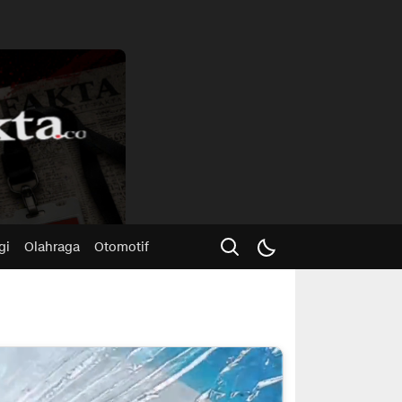
Advertisme
gi
Olahraga
Otomotif