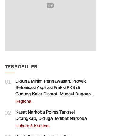
TERPOPULER
01
Diduga Minim Pengawasan, Proyek
Betonisasi Aspirasi Fraksi PKS di
Gunung Kaler Disorot, Muncul Dugaan
Pengurangan Volume
Regional
02
Kasat Narkoba Polres Tangsel
Ditangkap, Diduga Terlibat Narkoba
Hukum & Kriminal