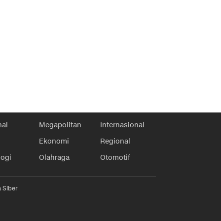
nal
Megapolitan
Internasional
Ekonomi
Regional
logi
Olahraga
Otomotif
 Siber