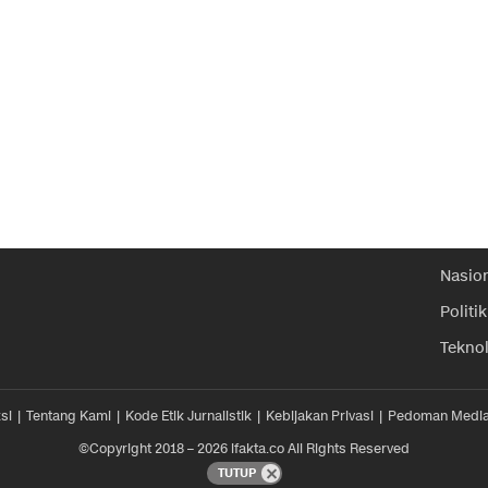
Nasio
Politik
Tekno
si
Tentang Kami
Kode Etik Jurnalistik
Kebijakan Privasi
Pedoman Media
©Copyright 2018 – 2026 ifakta.co All Rights Reserved
TUTUP