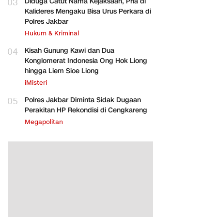
03
Diduga Catut Nama Kejaksaan, Pria di
Kalideres Mengaku Bisa Urus Perkara di
Polres Jakbar
Hukum & Kriminal
04
Kisah Gunung Kawi dan Dua
Konglomerat Indonesia Ong Hok Liong
hingga Liem Sioe Liong
iMisteri
05
Polres Jakbar Diminta Sidak Dugaan
Perakitan HP Rekondisi di Cengkareng
Megapolitan