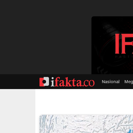
dvertisment
Nasional
Meg
ifakta.co
#pastibenar