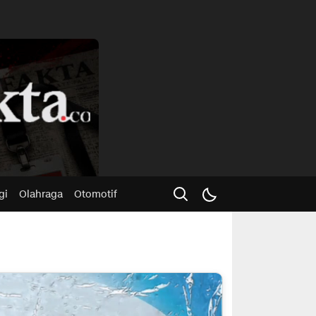
Advertisme
gi
Olahraga
Otomotif