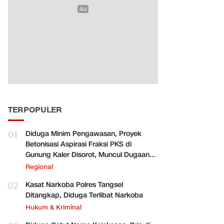
TERPOPULER
01
Diduga Minim Pengawasan, Proyek
Betonisasi Aspirasi Fraksi PKS di
Gunung Kaler Disorot, Muncul Dugaan
Pengurangan Volume
Regional
02
Kasat Narkoba Polres Tangsel
Ditangkap, Diduga Terlibat Narkoba
Hukum & Kriminal