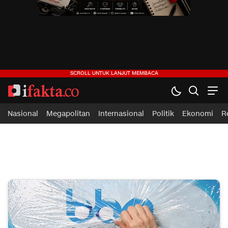
ifakta.co
#pastibenar
Nasional
Megapolitan
Internasional
Politik
Ekonomi
R