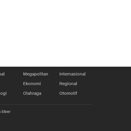
nal
Megapolitan
Internasional
Ekonomi
Regional
logi
Olahraga
Otomotif
 Siber