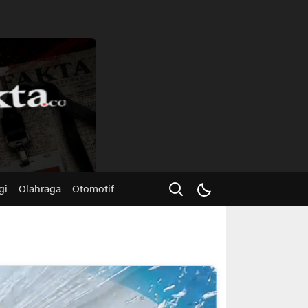
Advertisme
gi
Olahraga
Otomotif