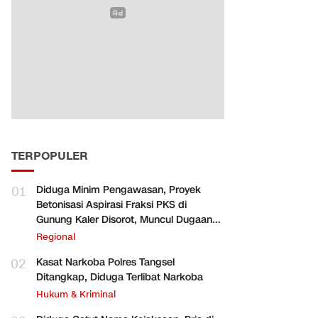
TERPOPULER
01
Diduga Minim Pengawasan, Proyek
Betonisasi Aspirasi Fraksi PKS di
Gunung Kaler Disorot, Muncul Dugaan
Pengurangan Volume
Regional
02
Kasat Narkoba Polres Tangsel
Ditangkap, Diduga Terlibat Narkoba
Hukum & Kriminal