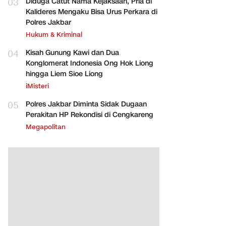
03
Diduga Catut Nama Kejaksaan, Pria di
Kalideres Mengaku Bisa Urus Perkara di
Polres Jakbar
Hukum & Kriminal
04
Kisah Gunung Kawi dan Dua
Konglomerat Indonesia Ong Hok Liong
hingga Liem Sioe Liong
iMisteri
05
Polres Jakbar Diminta Sidak Dugaan
Perakitan HP Rekondisi di Cengkareng
Megapolitan