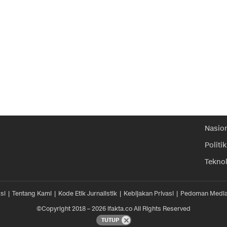
Nasio
Politik
Tekno
si
Tentang Kami
Kode Etik Jurnalistik
Kebijakan Privasi
Pedoman Media
©Copyright 2018 – 2026 ifakta.co All Rights Reserved
TUTUP