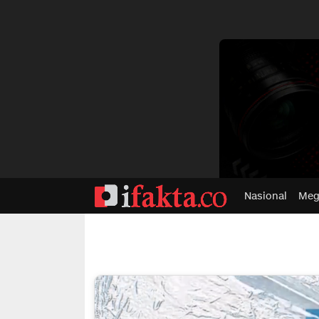
dvertisment
Nasional
Meg
ifakta.co
#pastibenar