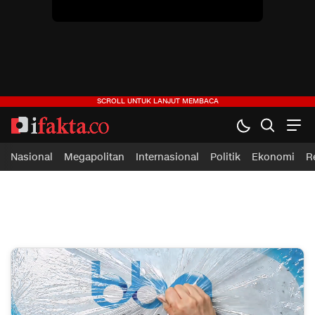
ifakta.co
#pastibenar
Nasional
Megapolitan
Internasional
Politik
Ekonomi
R