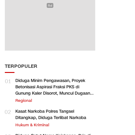
TERPOPULER
01
Diduga Minim Pengawasan, Proyek
Betonisasi Aspirasi Fraksi PKS di
Gunung Kaler Disorot, Muncul Dugaan
Pengurangan Volume
Regional
02
Kasat Narkoba Polres Tangsel
Ditangkap, Diduga Terlibat Narkoba
Hukum & Kriminal