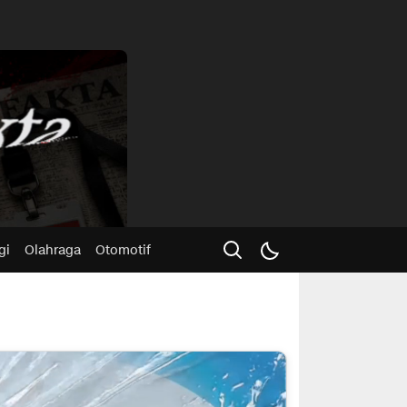
Advertisme
gi
Olahraga
Otomotif