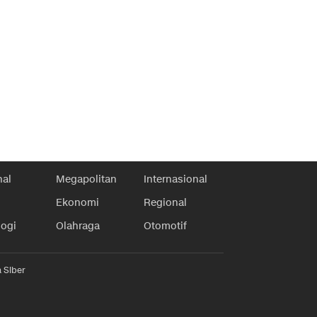
nal
Megapolitan
Internasional
Ekonomi
Regional
logi
Olahraga
Otomotif
 Siber