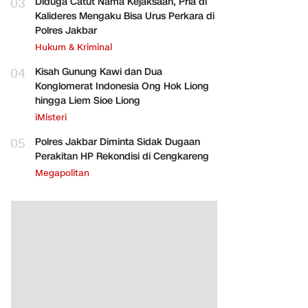
03
Diduga Catut Nama Kejaksaan, Pria di
Kalideres Mengaku Bisa Urus Perkara di
Polres Jakbar
Hukum & Kriminal
04
Kisah Gunung Kawi dan Dua
Konglomerat Indonesia Ong Hok Liong
hingga Liem Sioe Liong
iMisteri
05
Polres Jakbar Diminta Sidak Dugaan
Perakitan HP Rekondisi di Cengkareng
Megapolitan