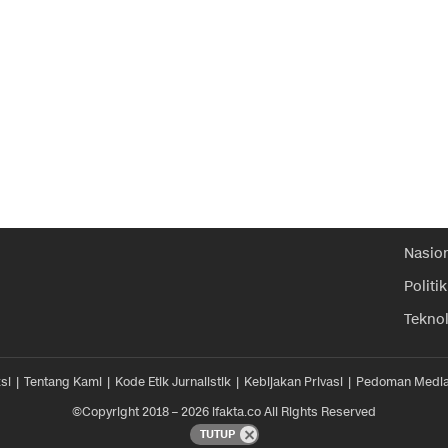
Nasio
Politik
Tekno
si
Tentang Kami
Kode Etik Jurnalistik
Kebijakan Privasi
Pedoman Media
©Copyright 2018 – 2026 ifakta.co All Rights Reserved
TUTUP