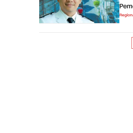
Peme
Region