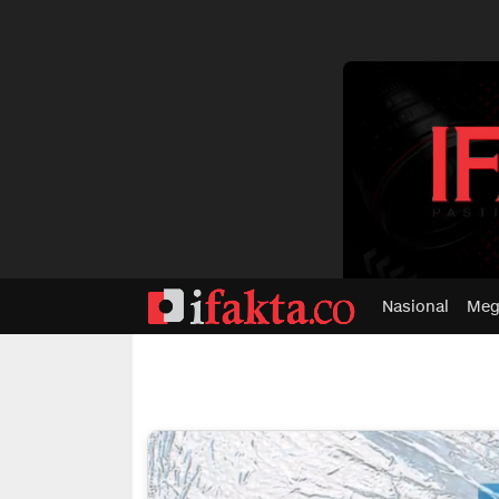
dvertisment
Nasional
Meg
ifakta.co
#pastibenar