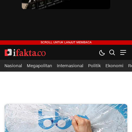
ifakta.co
#pastibenar
Nasional
Megapolitan
Internasional
Politik
Ekonomi
R