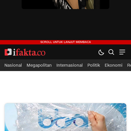
ifakta.co
#pastibenar
Nasional
Megapolitan
Internasional
Politik
Ekonomi
R