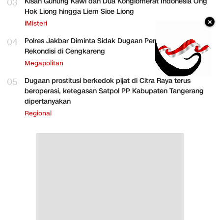
03
Kisah Gunung Kawi dan Dua Konglomerat Indonesia Ong
Hok Liong hingga Liem Sioe Liong
×
iMisteri
04
Polres Jakbar Diminta Sidak Dugaan Perakitan HP
Rekondisi di Cengkareng
Megapolitan
05
Dugaan prostitusi berkedok pijat di Citra Raya terus
beroperasi, ketegasan Satpol PP Kabupaten Tangerang
dipertanyakan
Regional