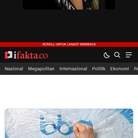
ifakta.co
#pastibenar
Nasional
Megapolitan
Internasional
Politik
Ekonomi
R