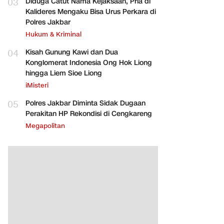
03
Diduga Catut Nama Kejaksaan, Pria di
Kalideres Mengaku Bisa Urus Perkara di
Polres Jakbar
Hukum & Kriminal
04
Kisah Gunung Kawi dan Dua
Konglomerat Indonesia Ong Hok Liong
hingga Liem Sioe Liong
iMisteri
05
Polres Jakbar Diminta Sidak Dugaan
Perakitan HP Rekondisi di Cengkareng
Megapolitan