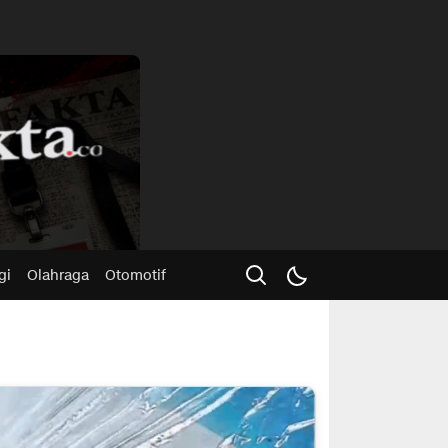
Advertisme
gi
Olahraga
Otomotif