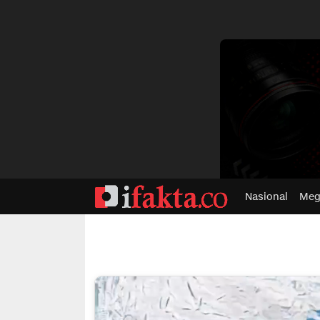
dvertisment
Nasional
Meg
ifakta.co
#pastibenar