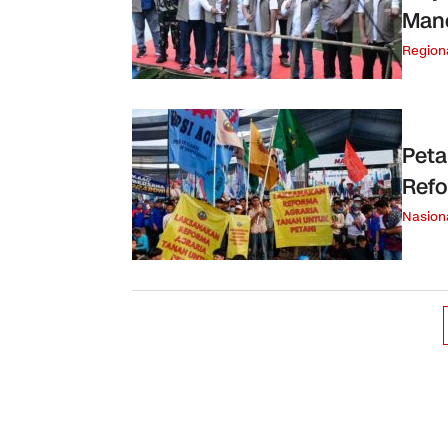
Manc
Region
Peta
Refo
Nasion