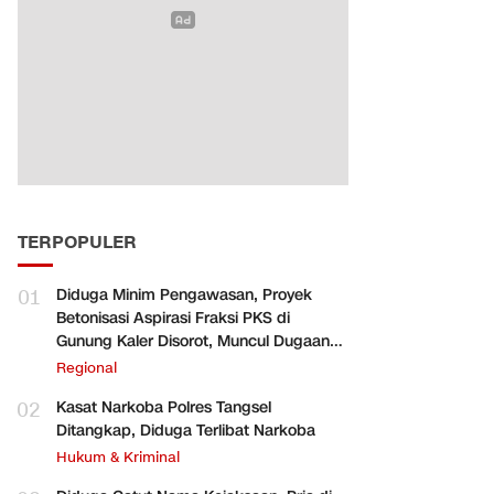
TERPOPULER
01
Diduga Minim Pengawasan, Proyek
Betonisasi Aspirasi Fraksi PKS di
Gunung Kaler Disorot, Muncul Dugaan
Pengurangan Volume
Regional
02
Kasat Narkoba Polres Tangsel
Ditangkap, Diduga Terlibat Narkoba
Hukum & Kriminal