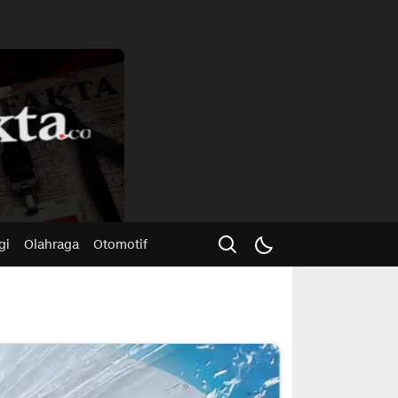
Advertisme
gi
Olahraga
Otomotif