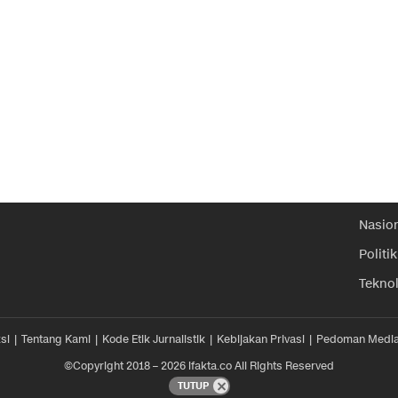
Nasio
Politik
Tekno
si
Tentang Kami
Kode Etik Jurnalistik
Kebijakan Privasi
Pedoman Media
©Copyright 2018 – 2026 ifakta.co All Rights Reserved
TUTUP