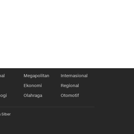
nal
Megapolitan
Internasional
Ekonomi
Regional
logi
Olahraga
Otomotif
 Siber