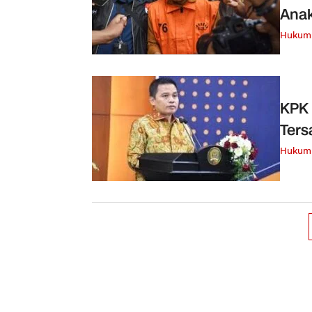
Ana
Hukum 
KPK 
Ters
Hukum 