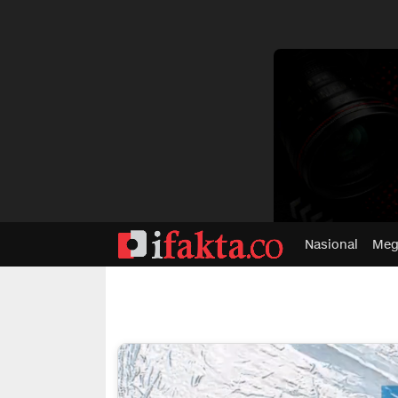
dvertisment
Nasional
Meg
ifakta.co
#pastibenar