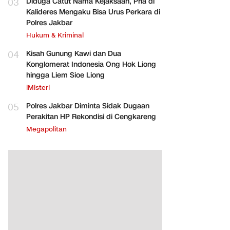
03
Diduga Catut Nama Kejaksaan, Pria di
Kalideres Mengaku Bisa Urus Perkara di
Polres Jakbar
Hukum & Kriminal
04
Kisah Gunung Kawi dan Dua
Konglomerat Indonesia Ong Hok Liong
hingga Liem Sioe Liong
iMisteri
05
Polres Jakbar Diminta Sidak Dugaan
Perakitan HP Rekondisi di Cengkareng
Megapolitan