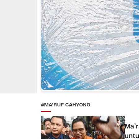
#MA’RUF CAHYONO
Ma’r
untu