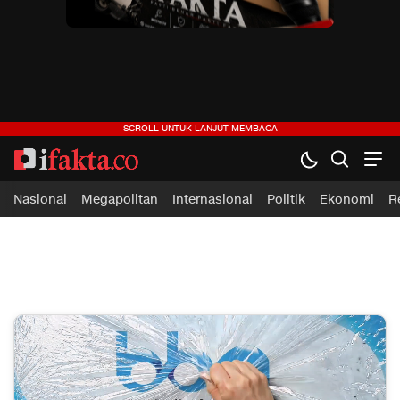
ifakta.co
#pastibenar
Nasional
Megapolitan
Internasional
Politik
Ekonomi
R