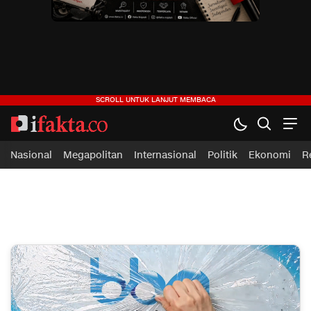
ifakta.co
#pastibenar
Nasional
Megapolitan
Internasional
Politik
Ekonomi
R