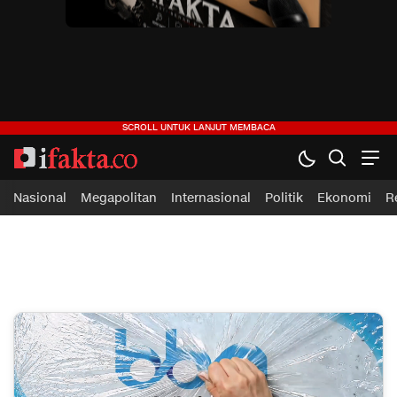
ifakta.co
#pastibenar
Nasional
Megapolitan
Internasional
Politik
Ekonomi
R