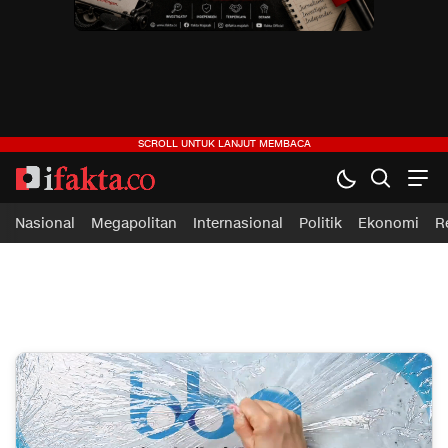
ifakta.co
#pastibenar
Nasional
Megapolitan
Internasional
Politik
Ekonomi
R