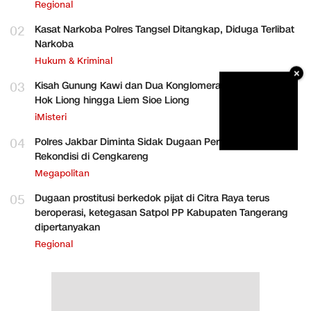
Regional
02
Kasat Narkoba Polres Tangsel Ditangkap, Diduga Terlibat
Narkoba
Hukum & Kriminal
×
03
Kisah Gunung Kawi dan Dua Konglomerat Indonesia Ong
Hok Liong hingga Liem Sioe Liong
iMisteri
04
Polres Jakbar Diminta Sidak Dugaan Perakitan HP
Rekondisi di Cengkareng
Megapolitan
05
Dugaan prostitusi berkedok pijat di Citra Raya terus
beroperasi, ketegasan Satpol PP Kabupaten Tangerang
dipertanyakan
Regional