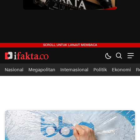
ifakta.co
#pastibenar
Nasional
Megapolitan
Internasional
Politik
Ekonomi
R