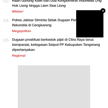
03
Kisah Gunung Kawi dan Dua Konglomerat Indonesia Ong
Hok Liong hingga Liem Sioe Liong
×
iMisteri
04
Polres Jakbar Diminta Sidak Dugaan Perakitan HP
Rekondisi di Cengkareng
Megapolitan
05
Dugaan prostitusi berkedok pijat di Citra Raya terus
beroperasi, ketegasan Satpol PP Kabupaten Tangerang
dipertanyakan
Regional