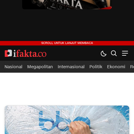
ifakta.co
#pastibenar
Nasional
Megapolitan
Internasional
Politik
Ekonomi
R