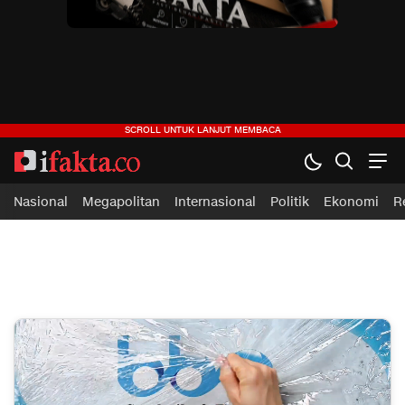
ifakta.co
#pastibenar
Nasional
Megapolitan
Internasional
Politik
Ekonomi
R