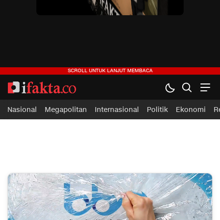
ifakta.co
#pastibenar
Nasional
Megapolitan
Internasional
Politik
Ekonomi
R