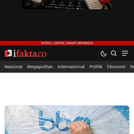
ifakta.co
#pastibenar
Nasional
Megapolitan
Internasional
Politik
Ekonomi
R