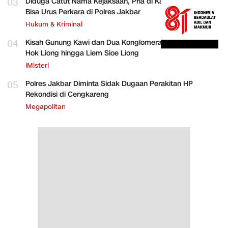
03
Diduga Catut Nama Kejaksaan, Pria di Kalideres Mengaku
Bisa Urus Perkara di Polres Jakbar
Hukum & Kriminal
04
Kisah Gunung Kawi dan Dua Konglomerat Indonesia Ong
Hok Liong hingga Liem Sioe Liong
iMisteri
05
Polres Jakbar Diminta Sidak Dugaan Perakitan HP
Rekondisi di Cengkareng
Megapolitan