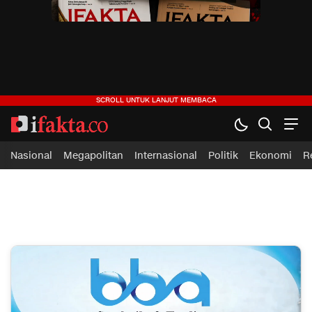
ifakta.co
#pastibenar
Nasional
Megapolitan
Internasional
Politik
Ekonomi
R