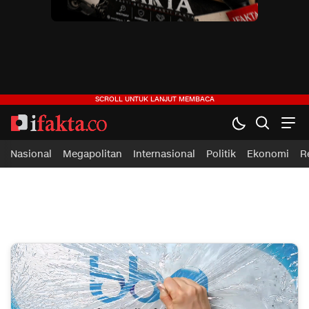
ifakta.co
#pastibenar
Nasional
Megapolitan
Internasional
Politik
Ekonomi
R