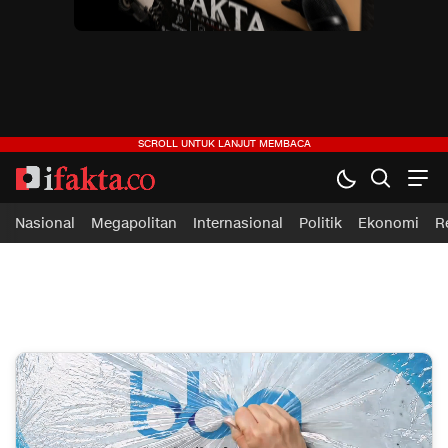
ifakta.co
#pastibenar
Nasional
Megapolitan
Internasional
Politik
Ekonomi
R