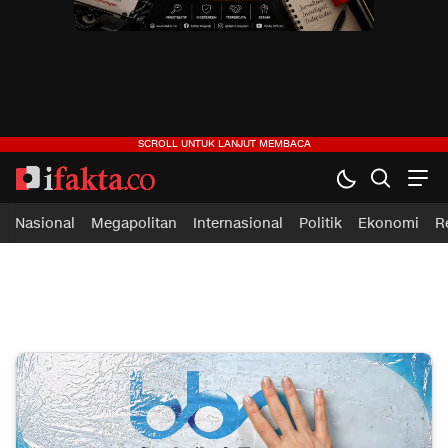
ifakta.co
#pastibenar
Nasional
Megapolitan
Internasional
Politik
Ekonomi
R