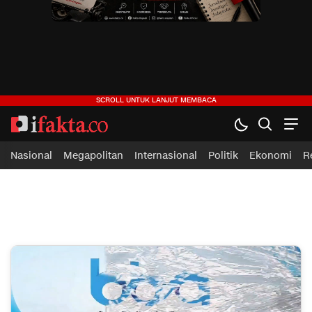
ifakta.co
#pastibenar
Nasional
Megapolitan
Internasional
Politik
Ekonomi
R