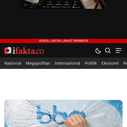
ifakta.co
#pastibenar
Nasional
Megapolitan
Internasional
Politik
Ekonomi
R