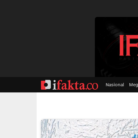
dvertisment
Nasional
Meg
ifakta.co
#pastibenar