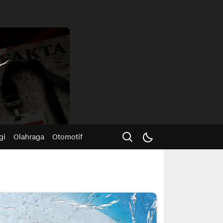
Advertisme
gi
Olahraga
Otomotif