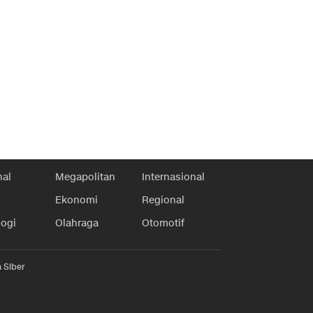
nal
Megapolitan
Internasional
Ekonomi
Regional
logi
Olahraga
Otomotif
 Siber