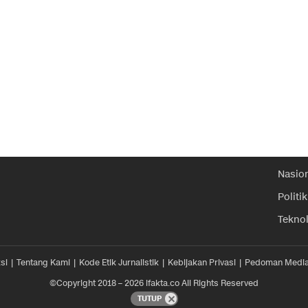
Nasio
Politik
Tekno
si
Tentang Kami
Kode Etik Jurnalistik
Kebijakan Privasi
Pedoman Media
©Copyright 2018 – 2026 ifakta.co All Rights Reserved
TUTUP