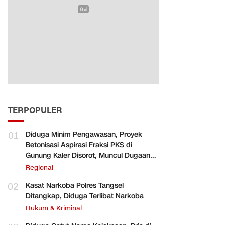
TERPOPULER
01
Diduga Minim Pengawasan, Proyek
Betonisasi Aspirasi Fraksi PKS di
Gunung Kaler Disorot, Muncul Dugaan
Pengurangan Volume
Regional
02
Kasat Narkoba Polres Tangsel
Ditangkap, Diduga Terlibat Narkoba
Hukum & Kriminal