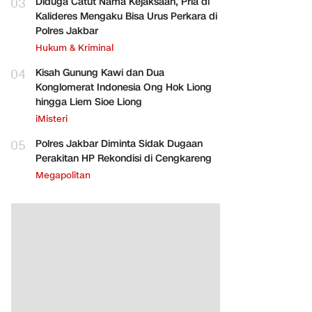
03
Diduga Catut Nama Kejaksaan, Pria di
Kalideres Mengaku Bisa Urus Perkara di
Polres Jakbar
Hukum & Kriminal
04
Kisah Gunung Kawi dan Dua
Konglomerat Indonesia Ong Hok Liong
hingga Liem Sioe Liong
iMisteri
05
Polres Jakbar Diminta Sidak Dugaan
Perakitan HP Rekondisi di Cengkareng
Megapolitan