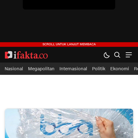
ifakta.co
#pastibenar
Nasional
Megapolitan
Internasional
Politik
Ekonomi
R