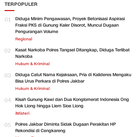
TERPOPULER
01
Diduga Minim Pengawasan, Proyek Betonisasi Aspirasi
Fraksi PKS di Gunung Kaler Disorot, Muncul Dugaan
Pengurangan Volume
Regional
02
Kasat Narkoba Polres Tangsel Ditangkap, Diduga Terlibat
Narkoba
Hukum & Kriminal
03
Diduga Catut Nama Kejaksaan, Pria di Kalideres Mengaku
Bisa Urus Perkara di Polres Jakbar
Hukum & Kriminal
04
Kisah Gunung Kawi dan Dua Konglomerat Indonesia Ong
Hok Liong hingga Liem Sioe Liong
iMisteri
05
Polres Jakbar Diminta Sidak Dugaan Perakitan HP
Rekondisi di Cengkareng