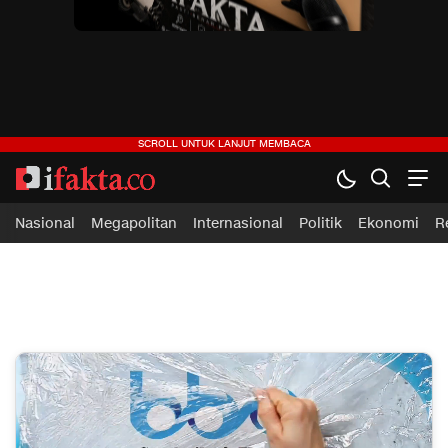
ifakta.co
#pastibenar
Nasional
Megapolitan
Internasional
Politik
Ekonomi
R