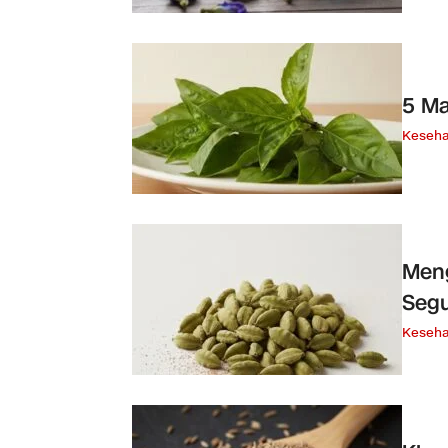
5 Ma
Keseha
Men
Seg
Keseha