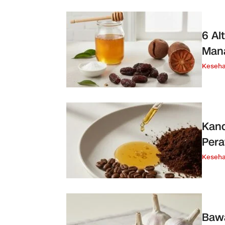
6 Al
Mana
Keseha
Kand
Pera
Keseha
Bawa