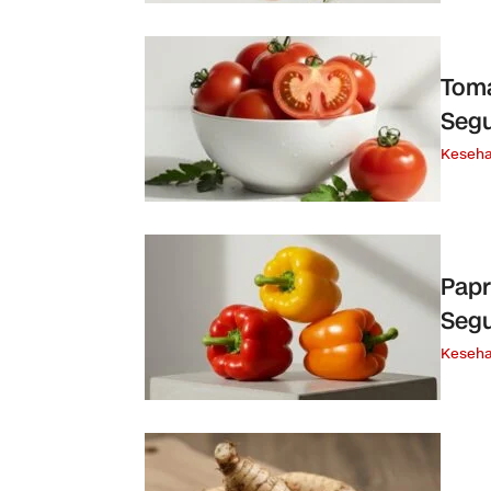
Toma
Segu
Keseha
Papr
Seg
Keseha