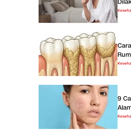
Dila
Keseha
Cara
Ruma
Keseha
9 Ca
Alam
Keseha