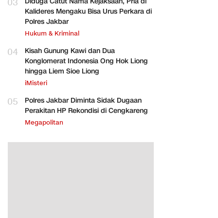
03
Diduga Catut Nama Kejaksaan, Pria di
Kalideres Mengaku Bisa Urus Perkara di
Polres Jakbar
Hukum & Kriminal
04
Kisah Gunung Kawi dan Dua
Konglomerat Indonesia Ong Hok Liong
hingga Liem Sioe Liong
iMisteri
05
Polres Jakbar Diminta Sidak Dugaan
Perakitan HP Rekondisi di Cengkareng
Megapolitan