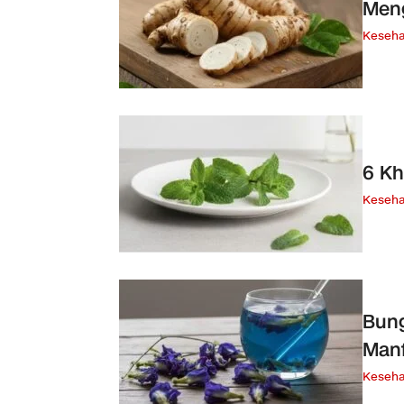
Meng
Keseha
6 Kh
Keseha
Bung
Man
Keseha