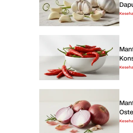
Dapu
Keseha
Manf
Kons
Keseha
Manf
Oste
Keseha