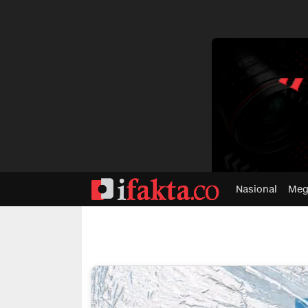
dvertisment
Nasional
Meg
ifakta.co
#pastibenar