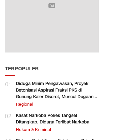
TERPOPULER
01
Diduga Minim Pengawasan, Proyek
Betonisasi Aspirasi Fraksi PKS di
Gunung Kaler Disorot, Muncul Dugaan
Pengurangan Volume
Regional
02
Kasat Narkoba Polres Tangsel
Ditangkap, Diduga Terlibat Narkoba
Hukum & Kriminal