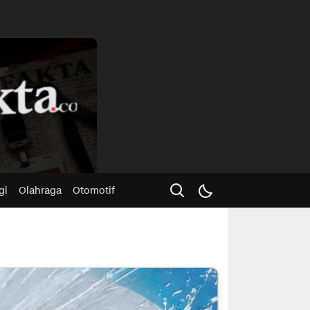
Advertisme
gi
Olahraga
Otomotif