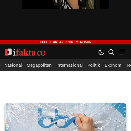
ifakta.co
#pastibenar
Nasional
Megapolitan
Internasional
Politik
Ekonomi
R