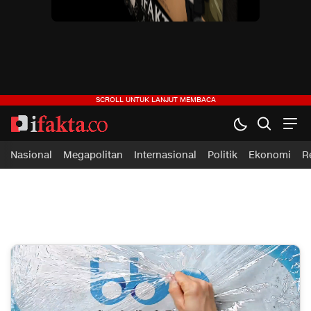
ifakta.co
#pastibenar
Nasional
Megapolitan
Internasional
Politik
Ekonomi
R