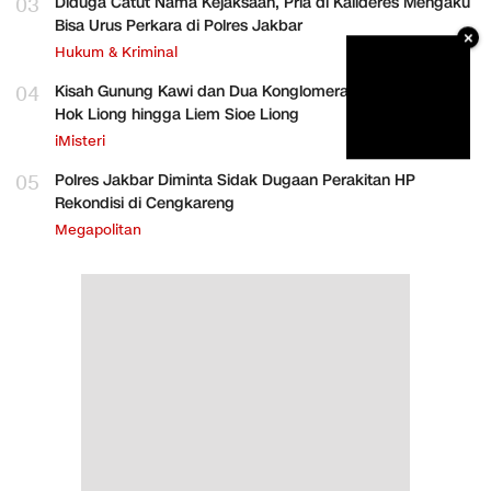
03
Diduga Catut Nama Kejaksaan, Pria di Kalideres Mengaku
Bisa Urus Perkara di Polres Jakbar
×
Hukum & Kriminal
04
Kisah Gunung Kawi dan Dua Konglomerat Indonesia Ong
Hok Liong hingga Liem Sioe Liong
iMisteri
05
Polres Jakbar Diminta Sidak Dugaan Perakitan HP
Rekondisi di Cengkareng
Megapolitan