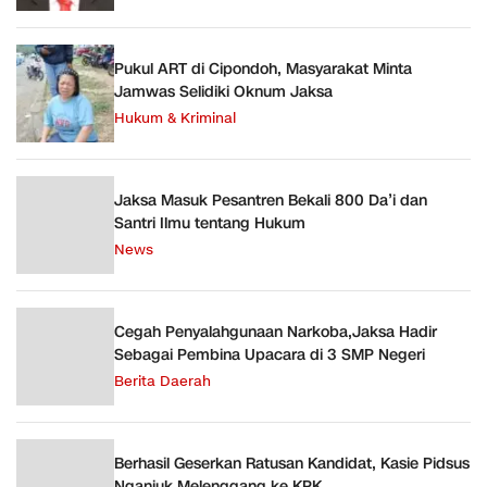
Pukul ART di Cipondoh, Masyarakat Minta
Jamwas Selidiki Oknum Jaksa
Hukum & Kriminal
Jaksa Masuk Pesantren Bekali 800 Da’i dan
Santri Ilmu tentang Hukum
News
Cegah Penyalahgunaan Narkoba,Jaksa Hadir
Sebagai Pembina Upacara di 3 SMP Negeri
Berita Daerah
Berhasil Geserkan Ratusan Kandidat, Kasie Pidsus
Nganjuk Melenggang ke KPK