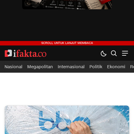
ifakta.co
#pastibenar
Nasional
Megapolitan
Internasional
Politik
Ekonomi
R