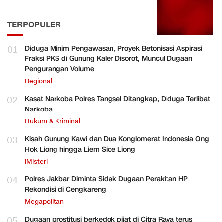
TERPOPULER
01
Diduga Minim Pengawasan, Proyek Betonisasi Aspirasi
Fraksi PKS di Gunung Kaler Disorot, Muncul Dugaan
Pengurangan Volume
Regional
02
Kasat Narkoba Polres Tangsel Ditangkap, Diduga Terlibat
Narkoba
Hukum & Kriminal
03
Kisah Gunung Kawi dan Dua Konglomerat Indonesia Ong
Hok Liong hingga Liem Sioe Liong
iMisteri
04
Polres Jakbar Diminta Sidak Dugaan Perakitan HP
Rekondisi di Cengkareng
Megapolitan
05
Dugaan prostitusi berkedok pijat di Citra Raya terus