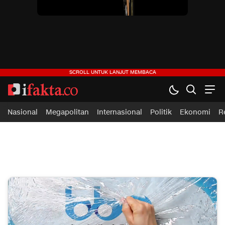
ifakta.co
#pastibenar
Nasional
Megapolitan
Internasional
Politik
Ekonomi
R