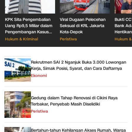
KPK Sita Pengembalian
Viral Dugaan Pelecehan
Bukti CC
Uang Rp9,5 Miliar dalam
Seksual di KRL Jakarta
Bank Ada
Pengembangan Kasus
Kota-Depok
Hentikan
Korupsi Pajak KPP
Dugaan 
Hukum & Kriminal
Peristiwa
Hukum & 
Banjarmasin
Rekrutmen SAI 2 Nganjuk Buka 3.000 Lowongan
Kerja, Simak Posisi, Syarat, dan Cara Daftarnya
Ekonomi
Gedung dalam Tahap Renovasi di Cikini Raya
Terbakar, Penyebab Masih Diselidiki
Peristiwa
Bertahun-tahun Kehilangan Akses Rumah, Warga