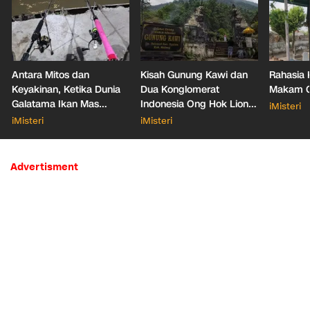
Antara Mitos dan
Kisah Gunung Kawi dan
Rahasia 
Keyakinan, Ketika Dunia
Dua Konglomerat
Makam Ga
Galatama Ikan Mas
Indonesia Ong Hok Liong
iMisteri
Bersentuhan dengan Hal
hingga Liem Sioe Liong
iMisteri
iMisteri
Mistis
Advertisment