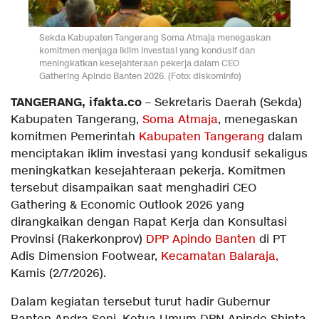
Sekda Kabupaten Tangerang Soma Atmaja menegaskan
komitmen menjaga iklim investasi yang kondusif dan
meningkatkan kesejahteraan pekerja dalam CEO
Gathering Apindo Banten 2026. (Foto: diskominfo)
TANGERANG, ifakta.co
– Sekretaris Daerah (Sekda)
Kabupaten Tangerang,
Soma Atmaja
, menegaskan
komitmen Pemerintah
Kabupaten Tangerang
dalam
menciptakan iklim investasi yang kondusif sekaligus
meningkatkan kesejahteraan pekerja. Komitmen
tersebut disampaikan saat menghadiri CEO
Gathering & Economic Outlook 2026 yang
dirangkaikan dengan Rapat Kerja dan Konsultasi
Provinsi (Rakerkonprov)
DPP Apindo Banten
di PT
Adis Dimension Footwear,
Kecamatan Balaraja,
Kamis (2/7/2026).
Dalam kegiatan tersebut turut hadir Gubernur