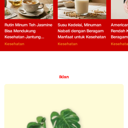
Rutin Minum Teh Jasmine
Susu Kedelai, Minuman
American
Bisa Mendukung
Nabati dengan Beragam
Rendah K
Kesehatan Jantung
Manfaat untuk Kesehatan
Beragam
hingga Fungsi Otak
Tubuh
Kesehatan
Kesehatan
Kesehat
Iklan