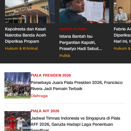
Kapolresta dan Kasat
Febrie A
KABAR ISTANA
Nakroba Banda Aceh
Diperiks
Istana Bantah Isu
Diperiksa Propam
Hari Ini
Pergantian Kapolri,
Pastikan
Hukum & Kriminal
Prasetyo Hadi Sebut
Hukum & 
Belum Ada Surpres
Politik
PIALA PRESIDEN 2026
Persebaya Juara Piala Presiden 2026, Francisco
Rivera Jadi Pemain Terbaik
Olahraga
PIALA AFF 2026
Jadwal Timnas Indonesia vs Singapura di Piala
AFF 2026, Garuda Hadapi Laga Penentuan
Semifinal