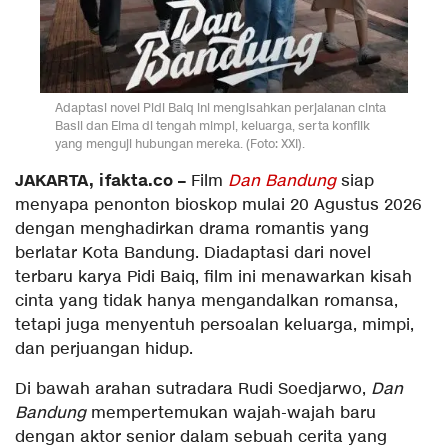
Adaptasi novel Pidi Baiq ini mengisahkan perjalanan cinta
Basil dan Elma di tengah mimpi, keluarga, serta konflik
yang menguji hubungan mereka. (Foto: XXI).
JAKARTA, ifakta.co –
Film
Dan Bandung
siap
menyapa penonton bioskop mulai 20 Agustus 2026
dengan menghadirkan drama romantis yang
berlatar Kota Bandung. Diadaptasi dari novel
terbaru karya Pidi Baiq, film ini menawarkan kisah
cinta yang tidak hanya mengandalkan romansa,
tetapi juga menyentuh persoalan keluarga, mimpi,
dan perjuangan hidup.
Di bawah arahan sutradara Rudi Soedjarwo,
Dan
Bandung
mempertemukan wajah-wajah baru
dengan aktor senior dalam sebuah cerita yang