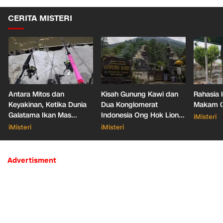
CERITA MISTERI
Antara Mitos dan
Kisah Gunung Kawi dan
Rahasia 
Keyakinan, Ketika Dunia
Dua Konglomerat
Makam Ga
Galatama Ikan Mas
Indonesia Ong Hok Liong
iMisteri
Bersentuhan dengan Hal
hingga Liem Sioe Liong
iMisteri
iMisteri
Mistis
Advertisment