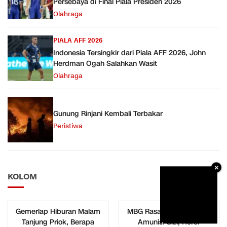
Persebaya di Final Piala Presiden 2026
Olahraga
PIALA AFF 2026
Indonesia Tersingkir dari Piala AFF 2026, John
Herdman Ogah Salahkan Wasit
Olahraga
Gunung Rinjani Kembali Terbakar
Peristiwa
×
KOLOM
Gemerlap Hiburan Malam
MBG Rasa Cemas Antara
Tanjung Priok, Berapa
Amunisi Gizi, Horor