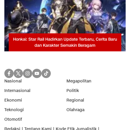
Honkai: Star Rail Hadirkan Update Terbaru, Cerita Baru
dan Karakter Semakin Beragam
Nasional
Megapolitan
Internasional
Politik
Ekonomi
Regional
Teknologi
Olahraga
Otomotif
Redaksi
Tentang Kami
Kode Etik Jurnalistik