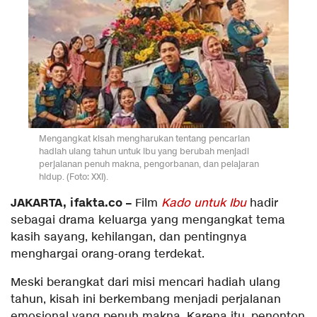
Mengangkat kisah mengharukan tentang pencarian
hadiah ulang tahun untuk ibu yang berubah menjadi
perjalanan penuh makna, pengorbanan, dan pelajaran
hidup. (Foto: XXI).
JAKARTA, ifakta.co –
Film
Kado untuk Ibu
hadir
sebagai drama keluarga yang mengangkat tema
kasih sayang, kehilangan, dan pentingnya
menghargai orang-orang terdekat.
Meski berangkat dari misi mencari hadiah ulang
tahun, kisah ini berkembang menjadi perjalanan
emosional yang penuh makna. Karena itu, penonton