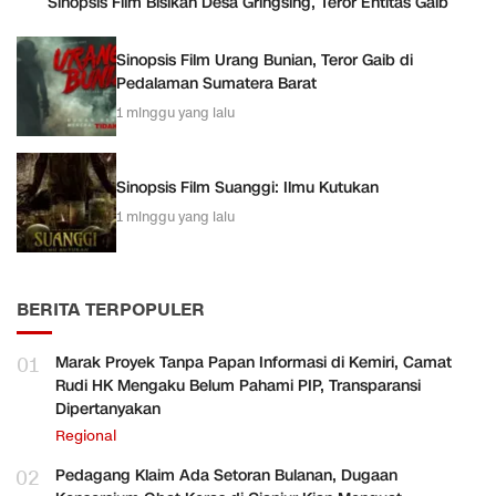
Sinopsis Film Bisikan Desa Gringsing, Teror Entitas Gaib
Sinopsis Film Urang Bunian, Teror Gaib di
Pedalaman Sumatera Barat
1 minggu yang lalu
Sinopsis Film Suanggi: Ilmu Kutukan
1 minggu yang lalu
BERITA TERPOPULER
01
Marak Proyek Tanpa Papan Informasi di Kemiri, Camat
Rudi HK Mengaku Belum Pahami PIP, Transparansi
Dipertanyakan
Regional
02
Pedagang Klaim Ada Setoran Bulanan, Dugaan