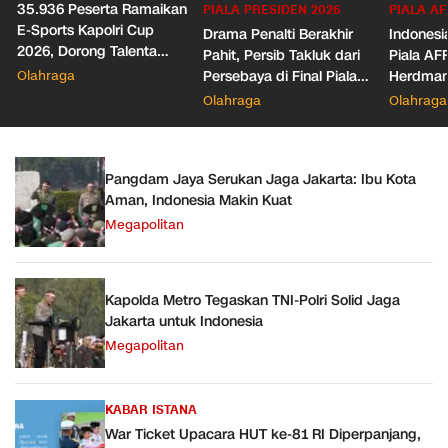
35.936 Peserta Ramaikan
PIALA PRESIDEN 2026
PIALA AF
E-Sports Kapolri Cup
Drama Penalti Berakhir
Indonesia
2026, Dorong Talenta
Pahit, Persib Takluk dari
Piala AF
Digital dan Keamanan
Olahraga
Persebaya di Final Piala
Herdman
Siber
Presiden 2026
Wasit
Olahraga
Olahraga
Pangdam Jaya Serukan Jaga Jakarta: Ibu Kota
Aman, Indonesia Makin Kuat
Megapolitan
Kapolda Metro Tegaskan TNI-Polri Solid Jaga
Jakarta untuk Indonesia
Megapolitan
KABAR ISTANA
War Ticket Upacara HUT ke-81 RI Diperpanjang,