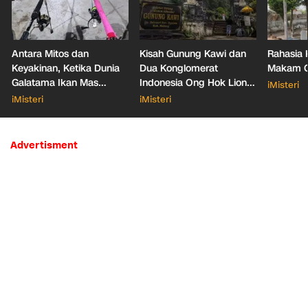
Antara Mitos dan
Kisah Gunung Kawi dan
Rahasia 
Keyakinan, Ketika Dunia
Dua Konglomerat
Makam Ga
Galatama Ikan Mas
Indonesia Ong Hok Liong
iMisteri
Bersentuhan dengan Hal
hingga Liem Sioe Liong
iMisteri
iMisteri
Mistis
Advertisment