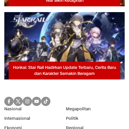
War Bikin Ketagihan
Honkai: Star Rail Hadirkan Update Terbaru, Cerita Baru
dan Karakter Semakin Beragam
Nasional
Megapolitan
Internasional
Politik
Ekonomi
Regional