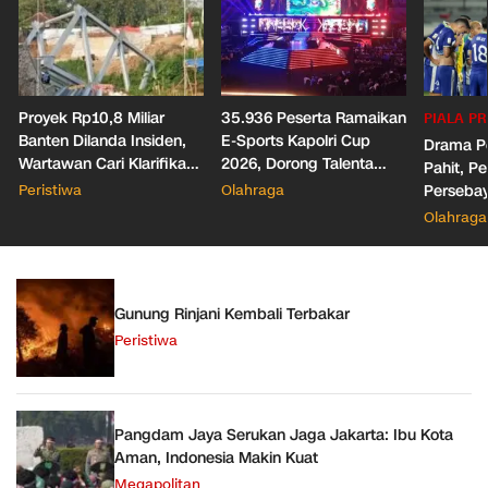
Proyek Rp10,8 Miliar
35.936 Peserta Ramaikan
PIALA PR
Banten Dilanda Insiden,
E-Sports Kapolri Cup
Drama Pe
Wartawan Cari Klarifikasi
2026, Dorong Talenta
Pahit, Pe
Malah Diblokir!
Digital dan Keamanan
Peristiwa
Olahraga
Persebaya
Siber
Presiden
Olahraga
Gunung Rinjani Kembali Terbakar
Peristiwa
Pangdam Jaya Serukan Jaga Jakarta: Ibu Kota
Aman, Indonesia Makin Kuat
Megapolitan