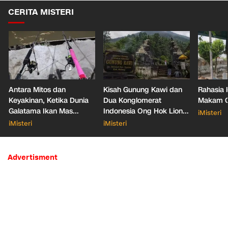
CERITA MISTERI
Antara Mitos dan
Kisah Gunung Kawi dan
Rahasia 
Keyakinan, Ketika Dunia
Dua Konglomerat
Makam Ga
Galatama Ikan Mas
Indonesia Ong Hok Liong
iMisteri
Bersentuhan dengan Hal
hingga Liem Sioe Liong
iMisteri
iMisteri
Mistis
Advertisment