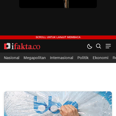
ifakta.co
#pastibenar
Nasional
Megapolitan
Internasional
Politik
Ekonomi
R