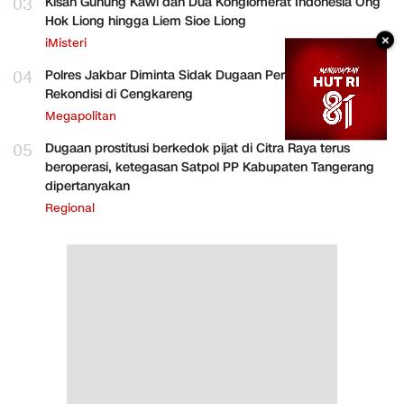
03
Kisah Gunung Kawi dan Dua Konglomerat Indonesia Ong
Hok Liong hingga Liem Sioe Liong
×
iMisteri
04
Polres Jakbar Diminta Sidak Dugaan Perakitan HP
Rekondisi di Cengkareng
Megapolitan
05
Dugaan prostitusi berkedok pijat di Citra Raya terus
beroperasi, ketegasan Satpol PP Kabupaten Tangerang
dipertanyakan
Regional