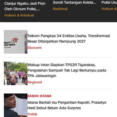
Soroti Tantangan Kelola
Polisi Us
Cianjur Ngaku Jadi Pion
388 Ribu Sekolah
Pacar Ba
Oleh Oknum Polisi,
Nasional
Hukum & 
Propam Mabes Polri
Hukum & Kriminal
Diminta Turun
Telkom Pangkas 34 Entitas Usaha, Transformasi
Besar Ditargetkan Rampung 2027
Ekonomi
Wabup Intan Siapkan TPS3R Tigaraksa,
Pengolahan Sampah Tak Lagi Bertumpu pada
TPA Jatiwaringin
Regional
KABAR ISTANA
Istana Bantah Isu Pergantian Kapolri, Prasetyo
Hadi Sebut Belum Ada Surpres
Politik