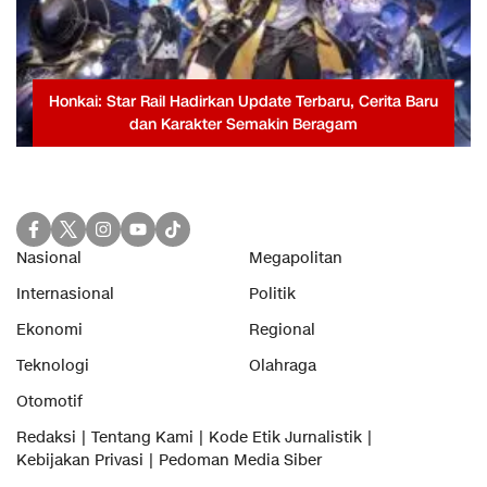
Honkai: Star Rail Hadirkan Update Terbaru, Cerita Baru
dan Karakter Semakin Beragam
Nasional
Megapolitan
Internasional
Politik
Ekonomi
Regional
Teknologi
Olahraga
Otomotif
Redaksi
Tentang Kami
Kode Etik Jurnalistik
Kebijakan Privasi
Pedoman Media Siber