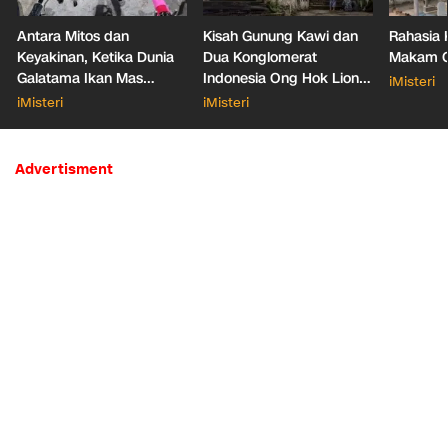
Antara Mitos dan
Kisah Gunung Kawi dan
Rahasia 
Keyakinan, Ketika Dunia
Dua Konglomerat
Makam Ga
Galatama Ikan Mas
Indonesia Ong Hok Liong
iMisteri
Bersentuhan dengan Hal
hingga Liem Sioe Liong
iMisteri
iMisteri
Mistis
Advertisment