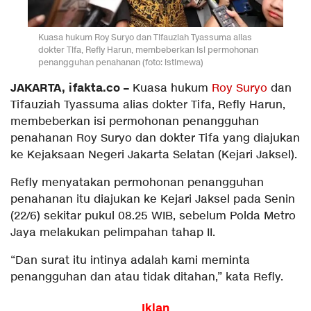
Kuasa hukum Roy Suryo dan Tifauziah Tyassuma alias
dokter Tifa, Refly Harun, membeberkan isi permohonan
penangguhan penahanan (foto: istimewa)
JAKARTA, ifakta.co –
Kuasa hukum
Roy Suryo
dan
Tifauziah Tyassuma alias dokter Tifa, Refly Harun,
membeberkan isi permohonan penangguhan
penahanan Roy Suryo dan dokter Tifa yang diajukan
ke Kejaksaan Negeri Jakarta Selatan (Kejari Jaksel).
Refly menyatakan permohonan penangguhan
penahanan itu diajukan ke Kejari Jaksel pada Senin
(22/6) sekitar pukul 08.25 WIB, sebelum Polda Metro
Jaya melakukan pelimpahan tahap II.
“Dan surat itu intinya adalah kami meminta
penangguhan dan atau tidak ditahan,” kata Refly.
Iklan