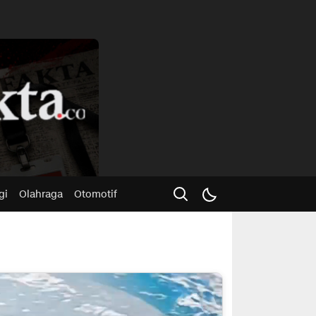
Advertisme
gi
Olahraga
Otomotif