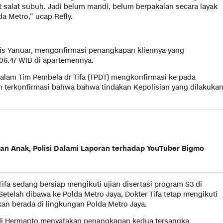
 salat subuh. Jadi belum mandi, belum berpakaian secara layak
a Metro,” ucap Refly.
zis Yanuar, mengonfirmasi penangkapan kliennya yang
06.47 WIB di apartemennya.
alam Tim Pembela dr Tifa (TPDT) mengkonfirmasi ke pada
an terkonfirmasi bahwa bahwa tindakan Kepolisian yang dilakuka
an Anak, Polisi Dalami Laporan terhadap YouTuber Bigmo
ifa sedang bersiap mengikuti ujian disertasi program S3 di
Setelah dibawa ke Polda Metro Jaya, Dokter Tifa tetap mengikuti
tkan berada di lingkungan Polda Metro Jaya.
i Hermanto menyatakan penangkapan kedua tersangka