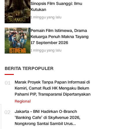
Sinopsis Film Suanggi: Ilmu
Kutukan
1 minggu yang lalu
Pemain Film Istimewa, Drama
Keluarga Penuh Makna Tayang
17 September 2026
1 minggu yang lalu
BERITA TERPOPULER
01
Marak Proyek Tanpa Papan Informasi di
Kemiri, Camat Rudi HK Mengaku Belum
Pahami PIP, Transparansi Dipertanyakan
Regional
02
Jakarta – BNI Hadirkan O-Branch
‘Banking Cafe’ di SkyAvenue 2026,
Nongkrong Santai Sambil Urus