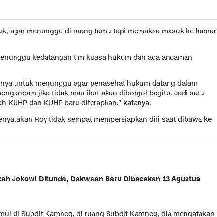
asuk, agar menunggu di ruang tamu tapi memaksa masuk ke kamar
menunggu kedatangan tim kuasa hukum dan ada ancaman
strinya untuk menunggu agar penasehat hukum datang dalam
ngancam jika tidak mau ikut akan diborgol begitu. Jadi satu
gah KUHP dan KUHP baru diterapkan,” katanya.
enyatakan Roy tidak sempat mempersiapkan diri saat dibawa ke
jazah Jokowi Ditunda, Dakwaan Baru Dibacakan 13 Agustus
temui di Subdit Kamneg, di ruang Subdit Kamneg, dia mengatakan