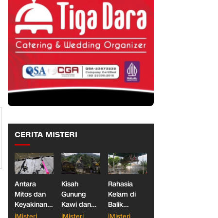
n
CERITA MISTERI
Antara
Kisah
Rahasia
Mitos dan
Gunung
Kelam di
Keyakinan,
Kawi dan
Balik
Ketika
Dua
Makam
iMisteri
iMisteri
iMisteri