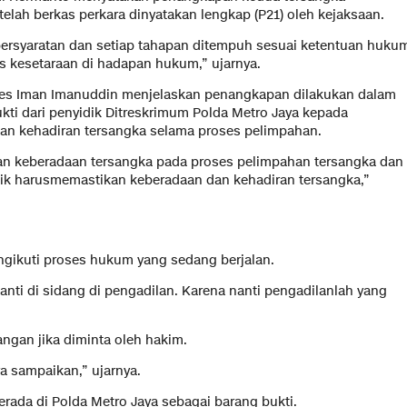
elah berkas perkara dinyatakan lengkap (P21) oleh kejaksaan.
 persyaratan dan setiap tahapan ditempuh sesuai ketentuan huku
s kesetaraan di hadapan hukum,” ujarnya.
bes Iman Imanuddin menjelaskan penangkapan dilakukan dalam
ti dari penyidik Ditreskrimum Polda Metro Jaya kepada
kan kehadiran tersangka selama proses pelimpahan.
an keberadaan tersangka pada proses pelimpahan tersangka dan
idik harusmemastikan keberadaan dan kehadiran tersangka,”
gikuti proses hukum yang sedang berjalan.
anti di sidang di pengadilan. Karena nanti pengadilanlah yang
angan jika diminta oleh hakim.
a sampaikan,” ujarnya.
erada di Polda Metro Jaya sebagai barang bukti.