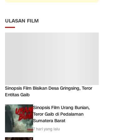
ULASAN FILM
Sinopsis Film Bisikan Desa Gringsing, Teror
Entitas Gaib
Sinopsis Film Urang Bunian,
Teror Gaib di Pedalaman
Sumatera Barat
7 hari yang lalu