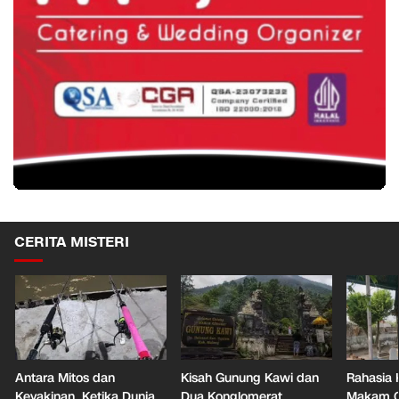
CERITA MISTERI
Antara Mitos dan
Kisah Gunung Kawi dan
Rahasia 
Keyakinan, Ketika Dunia
Dua Konglomerat
Makam Ga