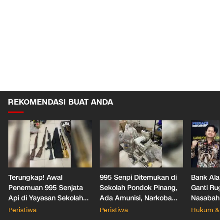
REKOMENDASI BUAT ANDA
Terungkap! Awal
995 Senpi Ditemukan di
Bank Ala
Penemuan 995 Senjata
Sekolah Pondok Pinang,
Ganti Ru
Api di Yayasan Sekolah
Ada Amunisi, Narkoba
Nasabah
Jaksel
hingga Dugaan Bunker
Office T
Peristiwa
Peristiwa
Hukum & 
Hukum