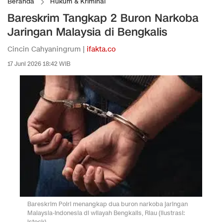
Beranda
Hukum & Kriminal
Bareskrim Tangkap 2 Buron Narkoba
Jaringan Malaysia di Bengkalis
Cincin Cahyaningrum |
ifakta.co
17 Juni 2026 18:42 WIB
Bareskrim Polri menangkap dua buron narkoba jaringan
Malaysia-Indonesia di wilayah Bengkalis, Riau (ilustrasi:
istock)