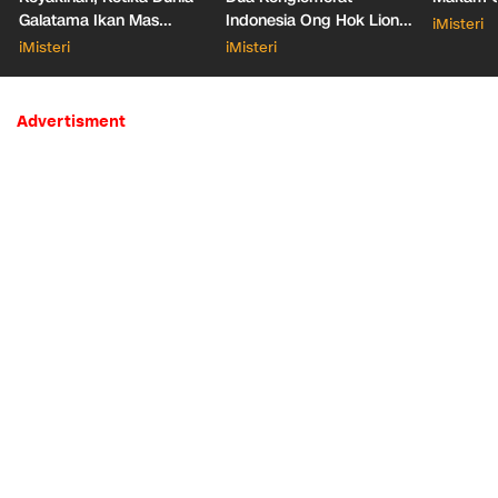
Galatama Ikan Mas
Indonesia Ong Hok Liong
iMisteri
Bersentuhan dengan Hal
hingga Liem Sioe Liong
iMisteri
iMisteri
Mistis
Advertisment