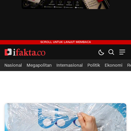
ifakta.co
#pastibenar
Nasional
Megapolitan
Internasional
Politik
Ekonomi
R