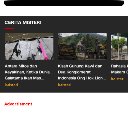
CERITA MISTERI
Antara Mitos dan
Kisah Gunung Kawi dan
Rahasia 
Keyakinan, Ketika Dunia
Dua Konglomerat
Makam Ga
Galatama Ikan Mas
Indonesia Ong Hok Liong
iMisteri
Bersentuhan dengan Hal
hingga Liem Sioe Liong
iMisteri
iMisteri
Mistis
Advertisment