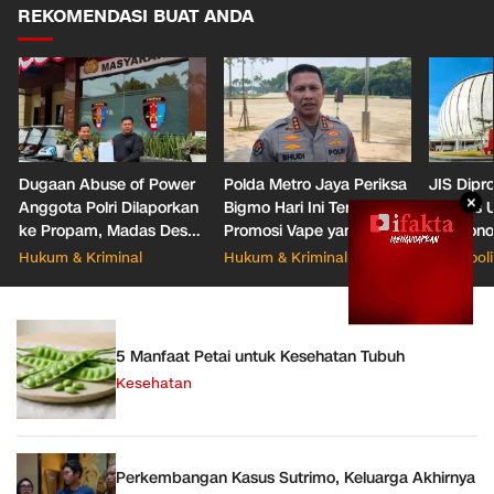
REKOMENDASI BUAT ANDA
Dugaan Abuse of Power
Polda Metro Jaya Periksa
JIS Dipr
×
Anggota Polri Dilaporkan
Bigmo Hari Ini Terkait
Markas U
ke Propam, Madas Desak
Promosi Vape yang
Pramono 
Oknum Dipindah dan
Libatkan Anak
dan Park
Hukum & Kriminal
Hukum & Kriminal
Megapoli
Dipecat
5 Manfaat Petai untuk Kesehatan Tubuh
Kesehatan
Perkembangan Kasus Sutrimo, Keluarga Akhirnya