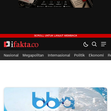
ifakta.co
#pastibenar
Nasional
Megapolitan
Internasional
Politik
Ekonomi
R