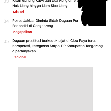
03
Kisah Gunung Kawi dan Dua Konglomerat Indonesia Ong
Hok Liong hingga Liem Sioe Liong
iMisteri
04
Polres Jakbar Diminta Sidak Dugaan Perakitan HP
Rekondisi di Cengkareng
Megapolitan
05
Dugaan prostitusi berkedok pijat di Citra Raya terus
beroperasi, ketegasan Satpol PP Kabupaten Tangerang
dipertanyakan
Regional