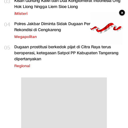
03
Kisah Gunung Kawi dan Dua Konglomerat Indonesia Ong
Hok Liong hingga Liem Sioe Liong
×
iMisteri
04
Polres Jakbar Diminta Sidak Dugaan Perakitan HP
Rekondisi di Cengkareng
Megapolitan
05
Dugaan prostitusi berkedok pijat di Citra Raya terus
beroperasi, ketegasan Satpol PP Kabupaten Tangerang
dipertanyakan
Regional