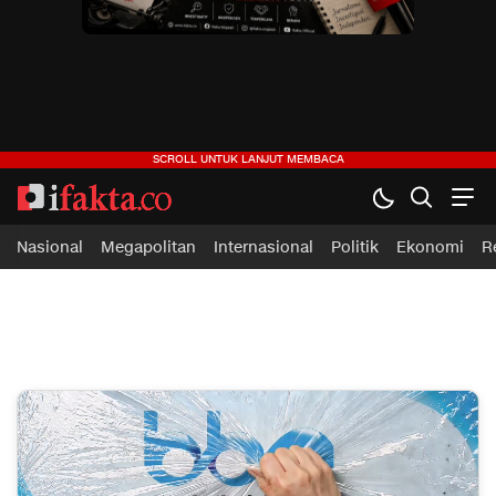
ifakta.co
#pastibenar
Nasional
Megapolitan
Internasional
Politik
Ekonomi
R